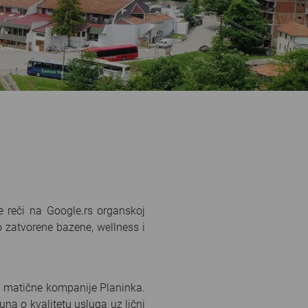
ne reči na Google.rs organskoj
 zatvorene bazene, wellness i
a” matične kompanije Planinka.
a o kvalitetu usluga uz lični