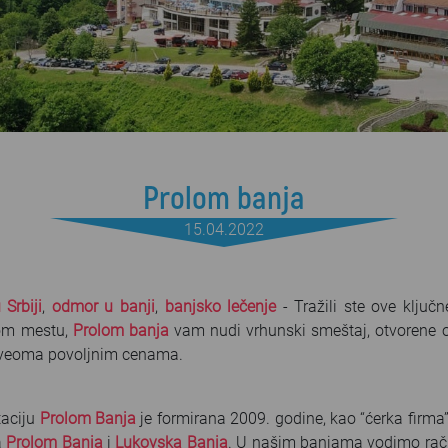
Prolom banja
15.04.2022
 Srbiji
,
odmor u banji
,
banjsko lečenje
- Tražili ste ove ključ
vom mestu,
Prolom banja
vam nudi vrhunski smeštaj, otvorene o
 veoma povoljnim cenama.
taciju
Prolom Banja
je formirana 2009. godine, kao “ćerka firm
a
Prolom Banja
i
Lukovska Banja
. U našim banjama vodimo račun