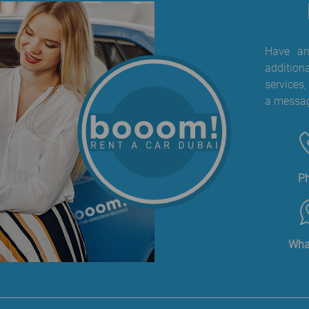
Have any
addition
services,
a messag
P
Wha