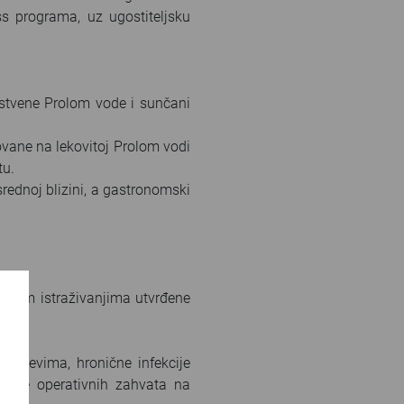
ss programa, uz ugostiteljsku
nstvene Prolom vode i sunčani
vane na lekovitoj Prolom vodi
tu.
srednoj blizini, a gastronomski
nskim istraživanjima utvrđene
utevima, hronične infekcije
ja posle operativnih zahvata na