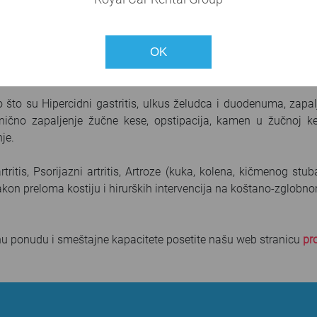
a.
asis vulgaris), poremećaji keratinizacije (ischtyosis vulgaris, k
OK
ermitis), Lichen planus, Lichen atrophicus et sclerosus, Necrobi
oma anulare i svrab.
 što su Hipercidni gastritis, ulkus želudca i duodenuma, zapal
hronično zapaljenje žučne kese, opstipacija, kamen u žučnoj ke
je.
ritis, Psorijazni artritis, Artroze (kuka, kolena, kičmenog stuba)
a nakon preloma kostiju i hirurških intervencija na koštano-zglobn
nu ponudu i smeštajne kapacitete posetite našu web stranicu
pr