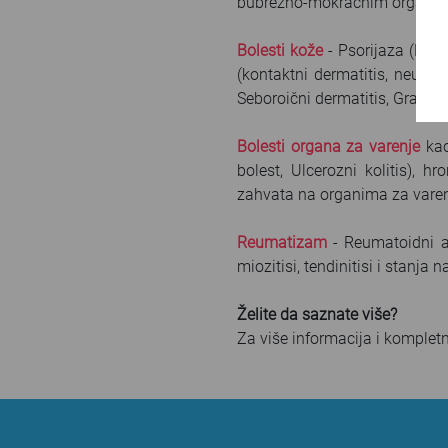
bubrežno-mokraćnim organim
Bolesti kože
- Psorijaza (Psori
(kontaktni dermatitis, neurod
Seboroični dermatitis, Granul
Bolesti organa za varenje
kao
bolest, Ulcerozni kolitis), 
zahvata na organima za varen
Reumatizam
- Reumatoidni art
miozitisi, tendinitisi i stanj
Želite da saznate više?
Za više informacija i komplet