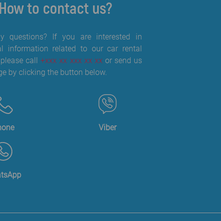
How to contact us?
 questions? If you are interested in
al information related to our car rental
 please call
+xxx xx xxx xx xx
or send us
e by clicking the button below.
hone
Viber
tsApp