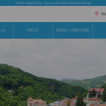
Prolom banja, Srbija. Top ponuda hotela i banjsko lečenje
Mar
L
PRICES
RENTAL CONDITIONS