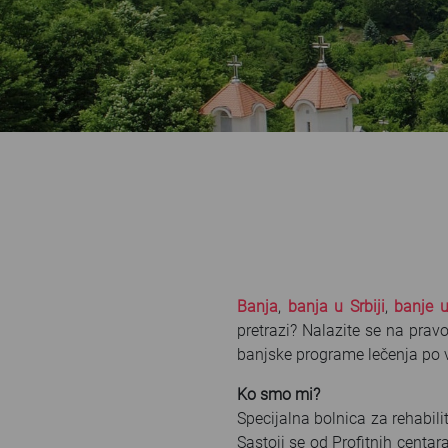
Banja
,
banja u Srbiji
,
banje u
pretrazi? Nalazite se na pra
banjske programe lečenja po
Ko smo mi?
Specijalna bolnica za rehabili
Sastoji se od Profitnih centar