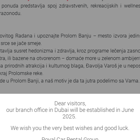
onuda predstavlja spoj zdravstvenih, rekreacijskih i wellne
 razonodu.
umovitog Radana i upoznajte Prolom Banju – mesto izvora jedi
 srce se jače smeje.
avlja susret hedonizma i zdravlja, kroz programe lečenja zasno
ntra, ili bazene na otvorenom – domaće more u zelenom ambijen
a prirodnih atrakcija i kulturnog blaga, Đavolja Varoš je u nepo
 kraj Prolomske reke.
de u Prolom Banji, a naš motiv je da ta jutra podelimo sa Vama.
Dear visitors,
rakteristikama Prolom vode, balneološkim saznanjima i medici
our branch office in Dubai will be established in June
je u Prolom Banji:
2025.
 puteva
kao što su kamen i pesak u bubrezima i mokraćnim p
We wish you the very best wishes and good luck.
jelonefritis, cistitis, uretritis), hronični prostatitis i stan
Royal Car Rental Group