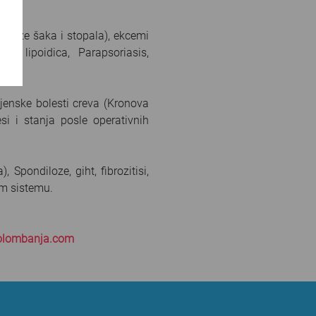
eratoze šaka i stopala), ekcemi
osis lipoidica, Parapsoriasis,
jenske bolesti creva (Kronova
si i stanja posle operativnih
, Spondiloze, giht, fibrozitisi,
om sistemu.
olombanja.com