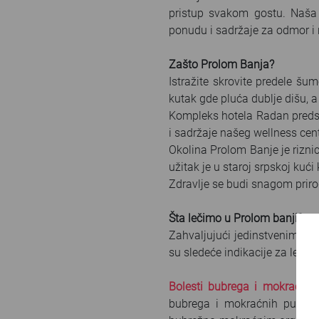
pristup svakom gostu. Naša p
ponudu i sadržaje za odmor i
Zašto Prolom Banja?
Istražite skrovite predele š
kutak gde pluća dublje dišu, a
Kompleks hotela Radan predst
i sadržaje našeg wellness ce
Okolina Prolom Banje je riznic
užitak je u staroj srpskoj kući
Zdravlje se budi snagom priro
Šta lečimo u Prolom banji?
Zahvaljujući jedinstvenim ka
su sledeće indikacije za lečen
Bolesti bubrega i mokraćnih
bubrega i mokraćnih puteva (pi